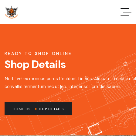
READY TO SHOP ONLINE
Shop Details
Morbi vel ex rhoncus purus tincidunt finibus. Aliquam in neque nib
convallis fermentum nec ut leo. Integer sollicitudin sapien.
HOME 09
SHOP DETAILS