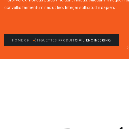
convallis fermentum nec ut leo. Integer sollicitudin sapien.
HOME 09
ÉTIQUETTES PRODUIT
CIVIL ENGINEERING