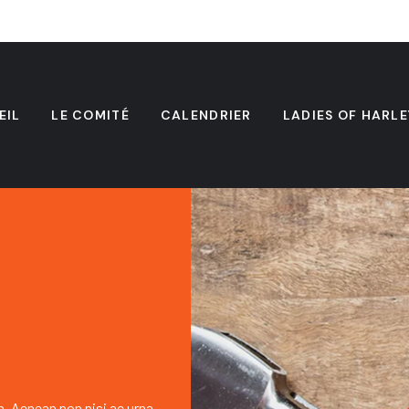
EIL
LE COMITÉ
CALENDRIER
LADIES OF HARLE
h. Aenean non nisi ac urna