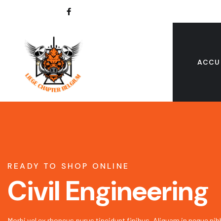
ACCU
READY TO SHOP ONLINE
Civil Engineering
Morbi vel ex rhoncus purus tincidunt finibus. Aliquam in neque nib