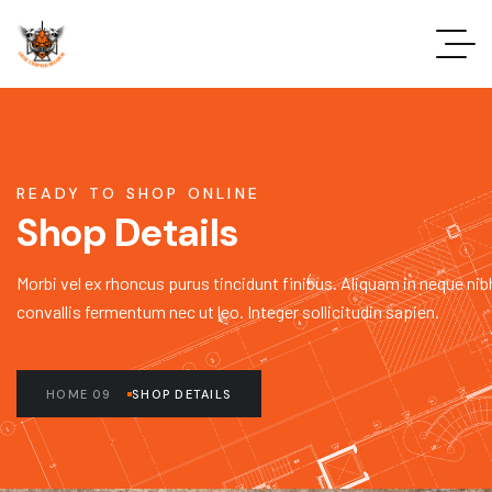
READY TO SHOP ONLINE
Shop Details
Morbi vel ex rhoncus purus tincidunt finibus. Aliquam in neque nib
convallis fermentum nec ut leo. Integer sollicitudin sapien.
HOME 09
SHOP DETAILS